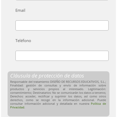
Email
Teléfono
Cláusula de protección de datos
Responsable del tratamiento DISEÑO DE RECURSOS EDUCATIVOS, S.L.;
Finalidad: gestión de consultas y envío de información sobre
productos y servicios propios al interesado. Legitimación:
consentimiento; Destinatarios: No se comunicarán los datos a terceros;
Derechos: acceder, rectificar y suprimir los datos, así como otros
derechos, como se recoge en la información adicional. Puede
consultar información adicional y detallada en nuestra
Política de
Privacidad
.